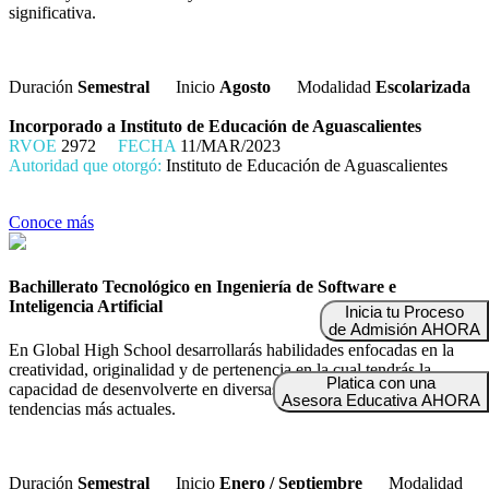
significativa.
Duración
Semestral
Inicio
Agosto
Modalidad
Escolarizada
Incorporado a Instituto de Educación de Aguascalientes
RVOE
2972
FECHA
11/MAR/2023
Autoridad que otorgó:
Instituto de Educación de Aguascalientes
Conoce más
Bachillerato Tecnológico en Ingeniería de Software e
Inteligencia Artificial
Inicia tu Proceso
de Admisión AHORA
En Global High School desarrollarás habilidades enfocadas en la
creatividad, originalidad y de pertenencia en la cual tendrás la
Platica con una
capacidad de desenvolverte en diversas áreas artísticas con sus
Asesora Educativa AHORA
tendencias más actuales.
Duración
Semestral
Inicio
Enero / Septiembre
Modalidad