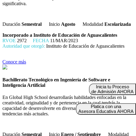
significativa.
Duración
Semestral
Inicio
Agosto
Modalidad
Escolarizada
Incorporado a Instituto de Educación de Aguascalientes
RVOE
2972
FECHA
11/MAR/2023
Autoridad que otorgó:
Instituto de Educación de Aguascalientes
Conoce más
Bachillerato Tecnológico en Ingeniería de Software e
Inteligencia Artificial
Inicia tu Proceso
de Admisión AHORA
En Global High School desarrollarás habilidades enfocadas en la
creatividad, originalidad y de pertenencia en la cual tendrás la
Platica con una
capacidad de desenvolverte en diversas áreas artísticas con sus
Asesora Educativa AHORA
tendencias más actuales.
Duración
Semestral
Inicio
Enero / Septiembre
Modalidad