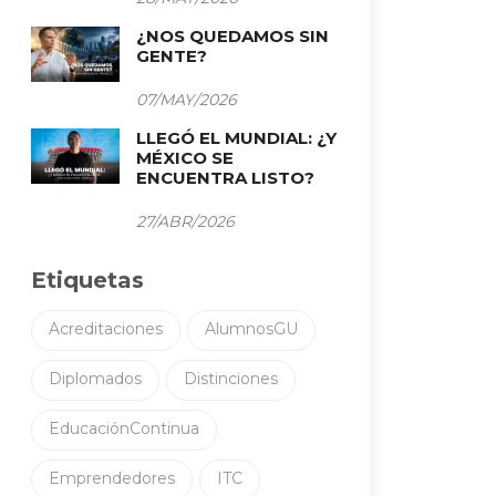
¿NOS QUEDAMOS SIN
GENTE?
07/MAY/2026
LLEGÓ EL MUNDIAL: ¿Y
MÉXICO SE
ENCUENTRA LISTO?
27/ABR/2026
Etiquetas
Acreditaciones
AlumnosGU
Diplomados
Distinciones
EducaciónContinua
Emprendedores
ITC